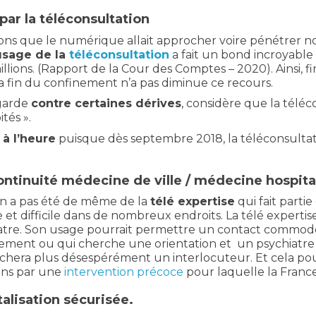
par la téléconsultation
ions que le numérique allait approcher voire pénétrer not
’usage de la
téléconsultation
a fait un bond incroyable
illions. (Rapport de la Cour des Comptes – 2020). Ainsi, fin
 la fin du confinement n’a pas diminue ce recours.
 garde
contre certaines dérives
, considère que la téléc
tés ».
 à l’heure
puisque dès septembre 2018, la téléconsulta
continuité médecine de ville / médecine hospita
n’en a pas été de même de la
télé expertise
qui fait partie
e et difficile dans de nombreux endroits. La télé exper
atre. Son usage pourrait permettre un contact commode,
ent ou qui cherche une orientation et un psychiatre o
erchera plus désespérément un interlocuteur. Et cela po
oins par une
intervention précoce
pour laquelle la France
talisation sécurisée.