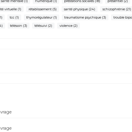
 santé mentale
(1)
numérique
(1)
prestations sociales
(18)
présentiel
(2)
ité virtuelle
(1)
rétablissement
(5)
santé physique
(24)
schizophrénie
(21)
1)
tcc
(1)
thymorégulateur
(1)
traumatisme psychique
(3)
trouble bipo
4)
télésoin
(3)
télésuivi
(2)
violence
(2)
evrage
evrage