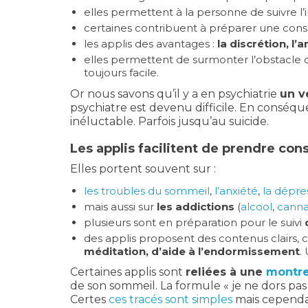
elles permettent à la personne de suivre l’
certaines contribuent à préparer une consu
les applis des avantages :
la discrétion, l’
elles permettent de surmonter l’obstacle de
toujours facile.
Or nous savons qu’il y a en psychiatrie
un v
psychiatre est devenu difficile. En conséqu
inéluctable. Parfois jusqu’au suicide.
Les applis facilitent de prendre co
Elles portent souvent sur :
les troubles du sommeil
,
l’anxiété
,
la dépre
mais aussi sur
les addictions
(
alcool
,
canna
plusieurs sont en préparation pour le suivi
des applis proposent des contenus clairs, 
méditation, d’aide à l’endormissement
.
Certaines applis sont
reliées à une
montre
de son sommeil. La formule « je ne dors pa
Certes
ces tracés sont simples
mais cependan