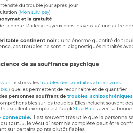
intensité du trouble jour après jour
ltation (
Mon suivi psy
)
anonymat et la gratuité
 la honte. Parler « les yeux dans les yeux » à une autre pe
éritable continent noir :
une énorme quantité de troubl
ence, ces troubles ne sont ni diagnostiqués ni traités 
nscience de sa souffrance psychique
ssion
, le stress, les
troubles des conduites alimentaires
bis
..) quelles permettent de reconnaître et de quantifier
des personnes souffrant de
troubles schizophréniques
compréhensibles sur les troubles. Elles incluent souvent de
 Un excellent exemple est l’appli
Stop Blues
avec sa bonne i
 connectée
.
Il est souvent très utile que la personne 
s du tout.. », le vécu d’insomnie complète peut être co
t sur certains points plutôt fiables.