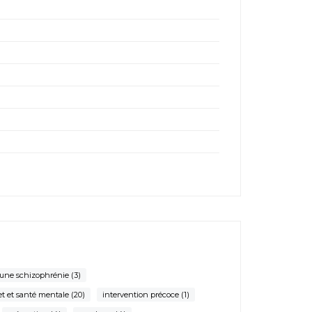
 une schizophrénie
(3)
et et santé mentale
(20)
intervention précoce
(1)