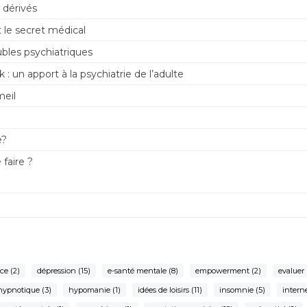
 dérivés
 le secret médical
bles psychiatriques
: un apport à la psychiatrie de l’adulte
meil
e?
 faire ?
ce
(2)
dépression
(15)
e-santé mentale
(8)
empowerment
(2)
evaluer
hypnotique
(3)
hypomanie
(1)
idées de loisirs
(11)
insomnie
(5)
intern