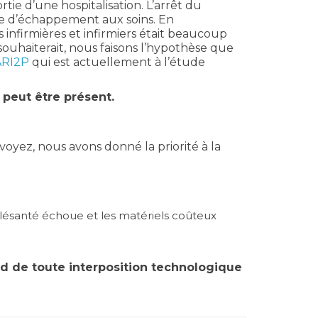
ortie d’une hospitalisation. L’arrêt du
ue d’échappement aux soins. En
s infirmières et infirmiers était beaucoup
e souhaiterait, nous faisons l’hypothèse que
 ARI2P
qui est actuellement à l’étude
t peut être présent.
oyez, nous avons donné la priorité à la
élésanté échoue et les matériels coûteux
ard de toute interposition technologique