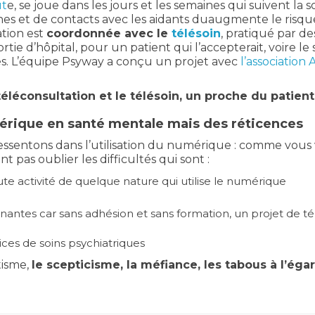
ut
e, se joue dans les jours et les semaines qui suivent la s
hes et de contacts avec les aidants duaugmente le risq
ation est
coordonnée avec le
télésoin
, pratiqué par de
sortie d’hôpital, pour un patient qui l’accepterait, voire l
s. L’équipe Psyway a conçu un projet avec
l’association
 téléconsultation et le télésoin, un proche du patien
mérique en santé mentale mais des réticences
essentons dans l’utilisation du numérique : comme vous v
t pas oublier les difficultés qui sont :
te activité de quelque nature qui utilise le numérique
gnantes car sans adhésion et sans formation, un projet de t
ces de soins psychiatriques
ntisme,
le scepticisme, la méfiance, les tabous à l’ég