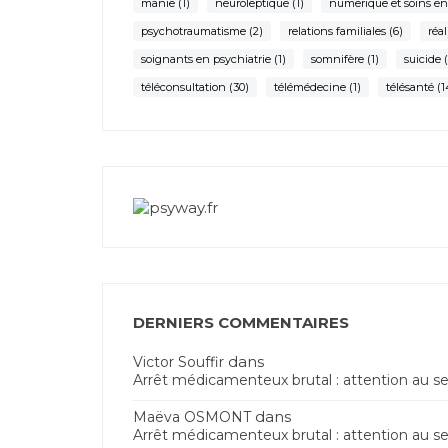
manie
(1)
neuroleptique
(1)
numerique et soins en
psychotraumatisme
(2)
relations familiales
(6)
réal
soignants en psychiatrie
(1)
somnifère
(1)
suicide
(
téléconsultation
(30)
télémédecine
(1)
télésanté
(1
DERNIERS COMMENTAIRES
dans
Victor Souffir
Arrêt médicamenteux brutal : attention au s
dans
Maëva OSMONT
Arrêt médicamenteux brutal : attention au s