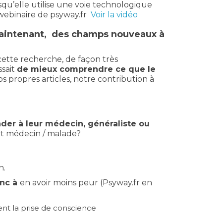
squ’elle utilise une voie technologique
 webinaire de psyway.fr
Voir la vidéo
 maintenant, des champs nouveaux à
ette recherche, de façon très
ssait
de mieux comprendre ce que le
s propres articles, notre contribution à
er à leur médecin, généraliste ou
t médecin / malade?
n.
onc à
en avoir moins peur (Psyway.fr en
ent la prise de conscience