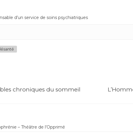
sable d’un service de soins psychiatriques
lésanté
oubles chroniques du sommeil
L’Homme L
ophrénie – Théâtre de l’Opprimé