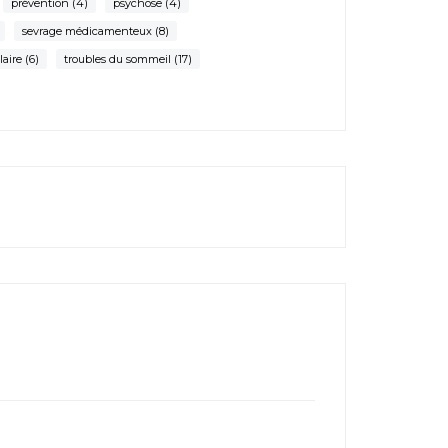
prévention
(4)
psychose
(4)
sevrage médicamenteux
(8)
laire
(6)
troubles du sommeil
(17)