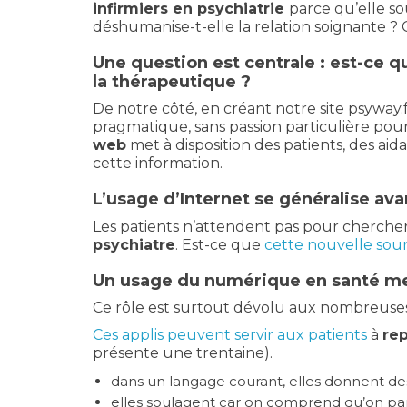
infirmiers en psychiatrie
parce qu’elle so
déshumanise-t-elle la relation soignante ? 
Une question est centrale : est-ce
la thérapeutique ?
De notre côté, en créant notre site psywa
pragmatique, sans passion particulière pour 
web
met à disposition des patients, des aid
cette information.
L’usage d’Internet se généralise ava
Les patients n’attendent pas pour chercher 
psychiatre
. Est-ce que
cette nouvelle sour
Un usage du
numérique en santé men
Ce rôle est surtout dévolu aux nombreuses 
Ces applis peuvent servir aux patients
à
re
présente une trentaine).
dans un langage courant, elles donnent des 
elles soulagent car on comprend qu’on par