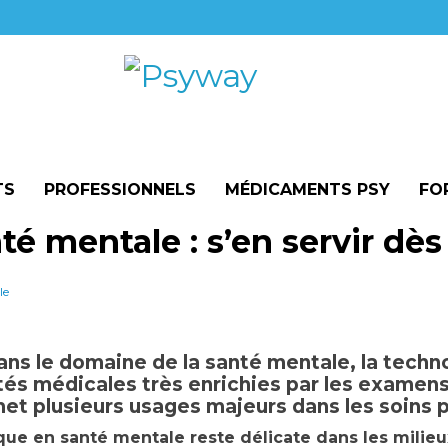
TS
PROFESSIONNELS
MÉDICAMENTS PSY
FO
é mentale : s’en servir dè
le
ans le domaine de la santé mentale, la techno
tés médicales très enrichies par les examen
t plusieurs usages majeurs dans les soins p
ue en santé mentale reste délicate dans les milieux