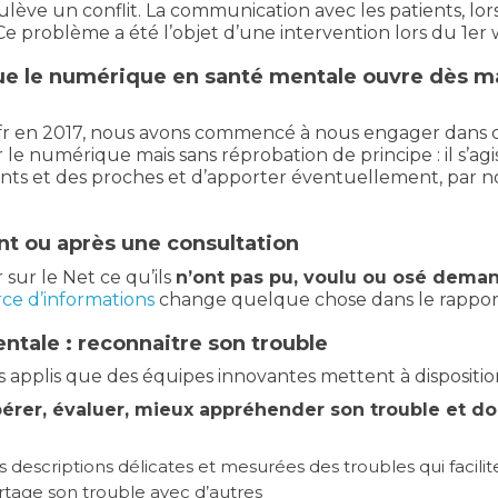
ulève un conflit. La communication avec les patients, lor
Ce problème a été l’objet d’une intervention lors du 1er
 que le numérique en santé mentale ouvre dès
y.fr en 2017, nous avons commencé à nous engager dans c
le numérique mais sans réprobation de principe : il s’agi
ants et des proches et d’apporter éventuellement, par no
nt ou après une consultation
sur le Net ce qu’ils
n’ont pas pu, voulu ou osé
demand
ce d’informations
change quelque chose dans le rappor
tale : reconnaitre son trouble
applis que des équipes innovantes mettent à dispositio
pérer, évaluer, mieux appréhender son trouble et d
descriptions délicates et mesurées des troubles qui facilit
tage son trouble avec d’autres