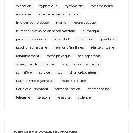
excitation
hypnotique
hypomanie
idées de loisirs
insomnie
internet et santé mentale
intervention précoce
manie
neuroleptique
numerique et soins en santé mentale
numérique
prestations sociales
présentiel
prévention
psychose
psychotraumatisme
relations familiales
réalité virtuelle
rétablissement
santé physique
schizophrénie
sevrage médicamenteux
soignants en psychiatrie
somnifère
suicide
tcc
thymorégulateur
traumatisme psychique
trouble bipolaire
troubles du sommeil
téléconsultation
télémédecine
télésanté
télésoin
télésuivi
violence
DERNIERS COMMENTAIRES