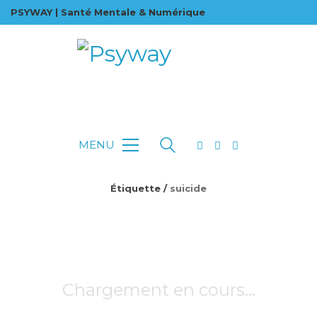
PSYWAY | Santé Mentale & Numérique
MENU
Étiquette /
suicide
Chargement en cours…