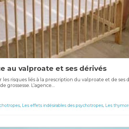
ce au valproate et ses dérivés
 les risques liés à la prescription du valproate et de 
de grossesse. L’agence…
sychotropes
,
Les effets indésirables des psychotropes
,
Les thymor