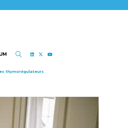
UM
es thymorégulateurs