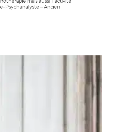
othérapie mais aussi l’activité
tre–Psychanalyste – Ancien