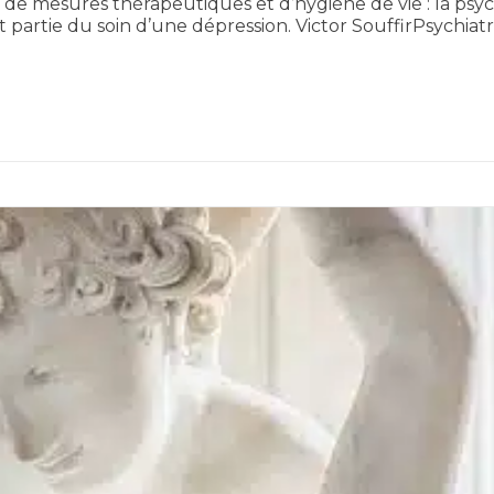
e mesures thérapeutiques et d’hygiène de vie : la psych
nt partie du soin d’une dépression. Victor SouffirPsychia