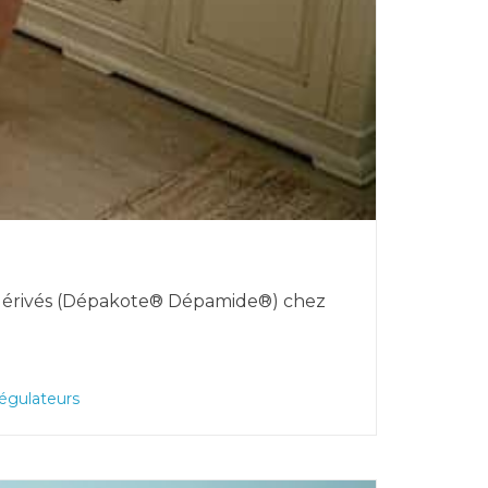
ses dérivés (Dépakote® Dépamide®) chez
égulateurs