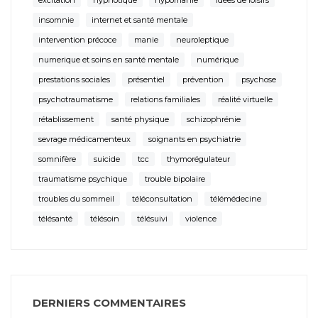
excitation
hypnotique
hypomanie
idées de loisirs
insomnie
internet et santé mentale
intervention précoce
manie
neuroleptique
numerique et soins en santé mentale
numérique
prestations sociales
présentiel
prévention
psychose
psychotraumatisme
relations familiales
réalité virtuelle
rétablissement
santé physique
schizophrénie
sevrage médicamenteux
soignants en psychiatrie
somnifère
suicide
tcc
thymorégulateur
traumatisme psychique
trouble bipolaire
troubles du sommeil
téléconsultation
télémédecine
télésanté
télésoin
télésuivi
violence
DERNIERS COMMENTAIRES