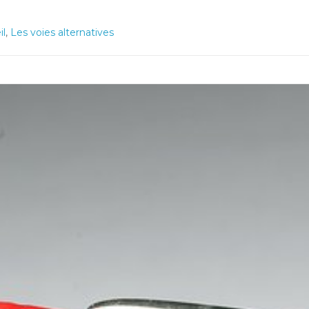
il
,
Les voies alternatives