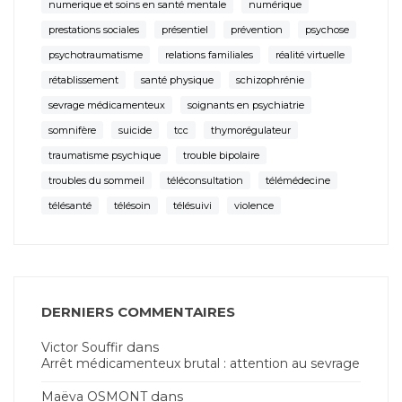
numerique et soins en santé mentale
numérique
prestations sociales
présentiel
prévention
psychose
psychotraumatisme
relations familiales
réalité virtuelle
rétablissement
santé physique
schizophrénie
sevrage médicamenteux
soignants en psychiatrie
somnifère
suicide
tcc
thymorégulateur
traumatisme psychique
trouble bipolaire
troubles du sommeil
téléconsultation
télémédecine
télésanté
télésoin
télésuivi
violence
DERNIERS COMMENTAIRES
dans
Victor Souffir
Arrêt médicamenteux brutal : attention au sevrage
dans
Maëva OSMONT