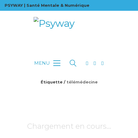
PSYWAY | Santé Mentale & Numérique
MENU
Étiquette /
télémédecine
Chargement en cours…