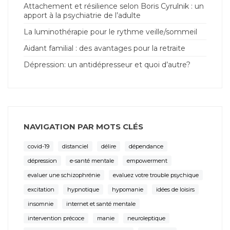
Attachement et résilience selon Boris Cyrulnik : un
apport à la psychiatrie de l’adulte
La luminothérapie pour le rythme veille/sommeil
Aidant familial : des avantages pour la retraite
Dépression: un antidépresseur et quoi d’autre?
NAVIGATION PAR MOTS CLÉS
covid-19
distanciel
délire
dépendance
dépression
e-santé mentale
empowerment
evaluer une schizophrénie
evaluez votre trouble psychique
excitation
hypnotique
hypomanie
idées de loisirs
insomnie
internet et santé mentale
intervention précoce
manie
neuroleptique