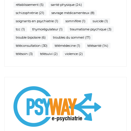
rétablissement
(5)
santé physique
(24)
schizophrénie
(21)
sevrage médicamenteux
(8)
soignants en psychiatrie
(1)
somnifère
(1)
suicide
(1)
tcc
(1)
thymorégulateur
(1)
traumatisme psychique
(3)
trouble bipolaire
(6)
troubles du sommeil
(17)
téléconsultation
(30)
télémédecine
(1)
télésanté
(14)
télésoin
(3)
télésuivi
(2)
violence
(2)