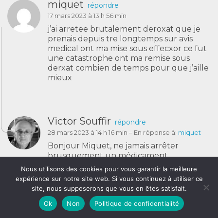
miquet
répondre
17 mars 2023 à 13 h 56 min
j’ai arretee brutalement deroxat que je
prenais depuis tre longtemps sur avis
medical ont ma mise sous effecxor ce fut
une catastrophe ont ma remise sous
derxat combien de temps pour que j’aille
mieux
Victor Souffir
répondre
28 mars 2023 à 14 h 16 min
– En réponse à:
miquet
Bonjour Miquet, ne jamais arrêter
brusquement un médicament
psychotrope, et surtout pas le Deroxat
Nous utilisons des cookies pour vous garantir la meilleure
qui peut donner, dans ce cas, un malaise
expérience sur notre site web. Si vous continuez à utiliser ce
général et des vertiges, le tout sans
site, nous supposerons que vous en êtes satisfait.
gravité mais très pénibles.
Ok
Non
Politique de confidentialité
Il faut souvent 15 jours pour que l’effet
du médicament se fasse à nouveau sentir.