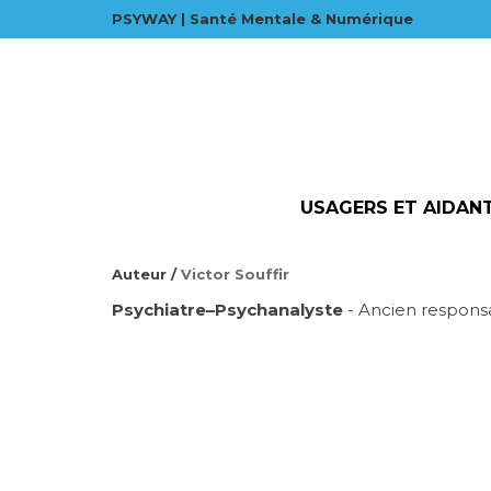
PSYWAY | Santé Mentale & Numérique
USAGERS ET AIDAN
Auteur /
Victor Souffir
Psychiatre–Psychanalyste
- Ancien responsa