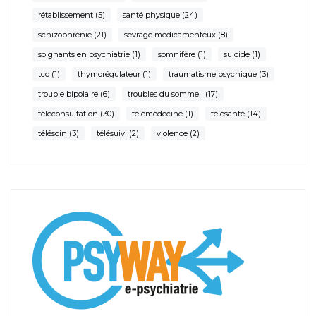
rétablissement
(5)
santé physique
(24)
schizophrénie
(21)
sevrage médicamenteux
(8)
soignants en psychiatrie
(1)
somnifère
(1)
suicide
(1)
tcc
(1)
thymorégulateur
(1)
traumatisme psychique
(3)
trouble bipolaire
(6)
troubles du sommeil
(17)
téléconsultation
(30)
télémédecine
(1)
télésanté
(14)
télésoin
(3)
télésuivi
(2)
violence
(2)