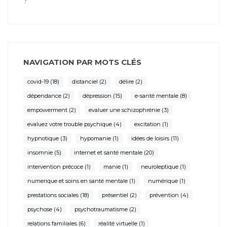
?
NAVIGATION PAR MOTS CLÉS
covid-19
(18)
distanciel
(2)
délire
(2)
dépendance
(2)
dépression
(15)
e-santé mentale
(8)
empowerment
(2)
evaluer une schizophrénie
(3)
evaluez votre trouble psychique
(4)
excitation
(1)
hypnotique
(3)
hypomanie
(1)
idées de loisirs
(11)
insomnie
(5)
internet et santé mentale
(20)
intervention précoce
(1)
manie
(1)
neuroleptique
(1)
numerique et soins en santé mentale
(1)
numérique
(1)
prestations sociales
(18)
présentiel
(2)
prévention
(4)
psychose
(4)
psychotraumatisme
(2)
relations familiales
(6)
réalité virtuelle
(1)