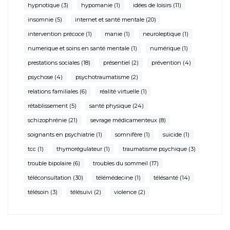
hypnotique
(3)
hypomanie
(1)
idées de loisirs
(11)
insomnie
(5)
internet et santé mentale
(20)
intervention précoce
(1)
manie
(1)
neuroleptique
(1)
numerique et soins en santé mentale
(1)
numérique
(1)
prestations sociales
(18)
présentiel
(2)
prévention
(4)
psychose
(4)
psychotraumatisme
(2)
relations familiales
(6)
réalité virtuelle
(1)
rétablissement
(5)
santé physique
(24)
schizophrénie
(21)
sevrage médicamenteux
(8)
soignants en psychiatrie
(1)
somnifère
(1)
suicide
(1)
tcc
(1)
thymorégulateur
(1)
traumatisme psychique
(3)
trouble bipolaire
(6)
troubles du sommeil
(17)
téléconsultation
(30)
télémédecine
(1)
télésanté
(14)
télésoin
(3)
télésuivi
(2)
violence
(2)