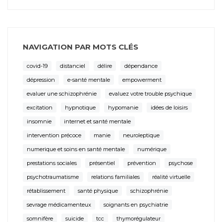
NAVIGATION PAR MOTS CLÉS
covid-19
distanciel
délire
dépendance
dépression
e-santé mentale
empowerment
evaluer une schizophrénie
evaluez votre trouble psychique
excitation
hypnotique
hypomanie
idées de loisirs
insomnie
internet et santé mentale
intervention précoce
manie
neuroleptique
numerique et soins en santé mentale
numérique
prestations sociales
présentiel
prévention
psychose
psychotraumatisme
relations familiales
réalité virtuelle
rétablissement
santé physique
schizophrénie
sevrage médicamenteux
soignants en psychiatrie
somnifère
suicide
tcc
thymorégulateur