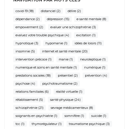
covid-19
(18)
distanciel
(2)
délire
(2)
dépendance
(2)
dépression
(15)
e-santé mentale
(8)
empowerment
(2)
evaluer une schizophrénie
(3)
evaluez votre trouble psychique
(4)
excitation
(1)
hypnotique
(3)
hypomanie
(1)
idées de loisirs
(11)
insomnie
(5)
internet et santé mentale
(20)
intervention précoce
(1)
manie
(1)
neuroleptique
(1)
numerique et soins en santé mentale
(1)
numérique
(1)
prestations sociales
(18)
présentiel
(2)
prévention
(4)
psychose
(4)
psychotraumatisme
(2)
relations familiales
(6)
réalité virtuelle
(1)
rétablissement
(5)
santé physique
(24)
schizophrénie
(21)
sevrage médicamenteux
(8)
soignants en psychiatrie
(1)
somnifère
(1)
suicide
(1)
tcc
(1)
thymorégulateur
(1)
traumatisme psychique
(3)