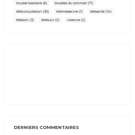
trouble bipolaire
(6)
troubles du sommeil
(17)
téléconsultation
(30)
télémédecine
(1)
télésanté
(14)
télésoin
(3)
télésuivi
(2)
violence
(2)
DERNIERS COMMENTAIRES