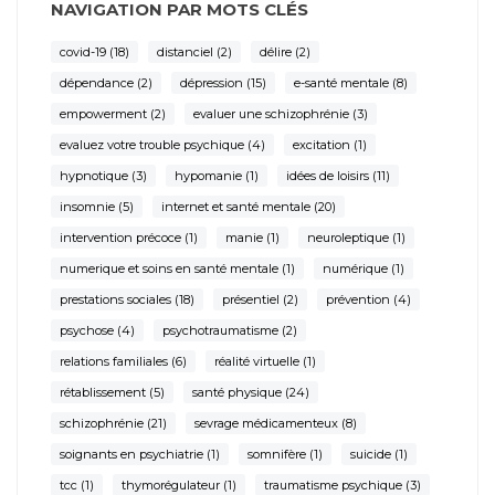
NAVIGATION PAR MOTS CLÉS
covid-19
(18)
distanciel
(2)
délire
(2)
dépendance
(2)
dépression
(15)
e-santé mentale
(8)
empowerment
(2)
evaluer une schizophrénie
(3)
evaluez votre trouble psychique
(4)
excitation
(1)
hypnotique
(3)
hypomanie
(1)
idées de loisirs
(11)
insomnie
(5)
internet et santé mentale
(20)
intervention précoce
(1)
manie
(1)
neuroleptique
(1)
numerique et soins en santé mentale
(1)
numérique
(1)
prestations sociales
(18)
présentiel
(2)
prévention
(4)
psychose
(4)
psychotraumatisme
(2)
relations familiales
(6)
réalité virtuelle
(1)
rétablissement
(5)
santé physique
(24)
schizophrénie
(21)
sevrage médicamenteux
(8)
soignants en psychiatrie
(1)
somnifère
(1)
suicide
(1)
tcc
(1)
thymorégulateur
(1)
traumatisme psychique
(3)