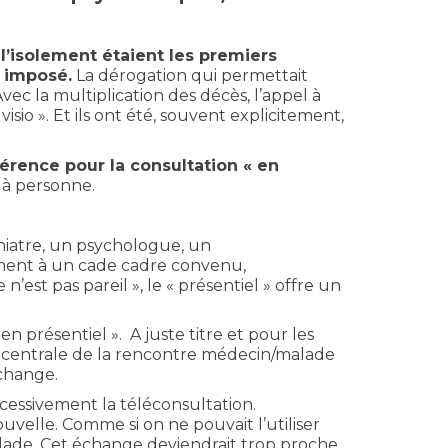
 l’isolement étaient les premiers
t imposé.
La dérogation qui permettait
Avec la multiplication des décès, l’appel à
sio ». Et ils ont été, souvent explicitement,
érence pour la consultation « en
e à personne.
chiatre, un psychologue, un
ement à un cade cadre convenu,
’est pas pareil », le « présentiel » offre un
 présentiel ». A juste titre et pour les
e centrale de la rencontre médecin/malade
échange.
essivement la téléconsultation.
velle. Comme si on ne pouvait l’utiliser
malade. Cet échange deviendrait trop proche,