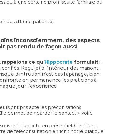
ss ou à une certaine promiscuité familiale ou
 » nous dit une patiente)
u moins inconsciemment, des aspects
ait pas rendu de façon aussi
,
rappelons ce qu’
Hippocrate
formulait
il
t confiés. Reçu(e) à l’intérieur des maisons,
risque d’intrusion n’est pas l’apanage, bien
 confronte en permanence les praticiens à
chaque jour l’expérience.
leurs ont pris acte les préconisations
lle permet de « garder le contact », voire
souvent d’un acte en présentiel. C’est l’une
re de téléconsultation enrichit notre pratique