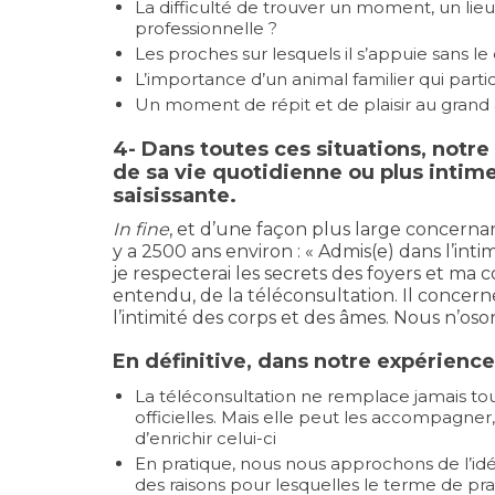
La difficulté de trouver un moment, un lie
professionnelle ?
Les proches sur lesquels il s’appuie sans le d
L’importance d’un animal familier qui partic
Un moment de répit et de plaisir au grand a
4- Dans toutes ces situations, notr
de sa vie quotidienne ou plus intime
saisissante.
In fine
, et d’une façon plus large concernan
y a 2500 ans environ : « Admis(e) dans l’intim
je respecterai les secrets des foyers et ma c
entendu, de la téléconsultation. Il concern
l’intimité des corps et des âmes. Nous n’os
En définitive, dans notre expérience
La téléconsultation ne remplace jamais tout-
officielles. Mais elle peut les accompagner
d’enrichir celui-ci
En pratique, nous nous approchons de l’idée
des raisons pour lesquelles le terme de pr