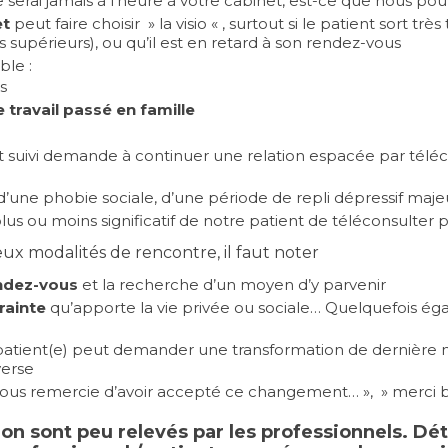
e serai jamais à l’heure à votre cabinet, est-ce que nous po
et
peut faire choisir » la visio « , surtout si le patient sort tr
supérieurs), ou qu’il est en retard à son rendez-vous
ble :
s
travail passé en famille
nt suivi demande à continuer une relation espacée par tél
d’une phobie sociale, d’une période de repli dépressif maje
plus ou moins significatif de notre patient de téléconsulter
ux modalités de rencontre, il faut noter
endez-vous
et la recherche d’un moyen d’y parvenir
rainte
qu’apporte la vie privée ou sociale… Quelquefois é
 patient(e) peut demander une transformation de dernière 
verse
e vous remercie d’avoir accepté ce changement… », » merc
ion sont peu relevés par les professionnels. Dét