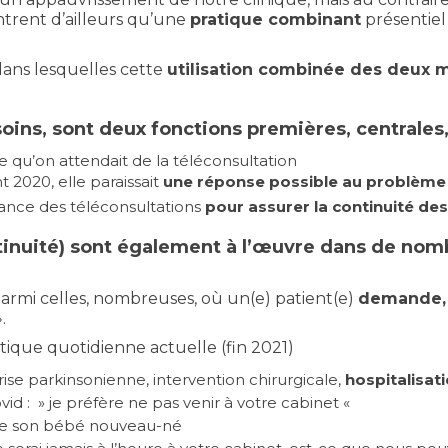
ntrent d’ailleurs qu’une
pratique combinant
présentiel 
ans lesquelles cette
utilisation combinée des deux 
 soins, sont deux fonctions premières, centrales
e qu’on attendait de la téléconsultation
 2020, elle paraissait
une réponse possible au problèm
ance des téléconsultations
pour assurer la continuité de
ntinuité) sont également à l’œuvre dans de n
 parmi celles, nombreuses, où un(e) patient(e)
demande, 
.
ique quotidienne actuelle (fin 2021)
ise parkinsonienne, intervention chirurgicale,
hospitalisat
vid : » je préfère ne pas venir à votre cabinet «
 de son bébé nouveau-né