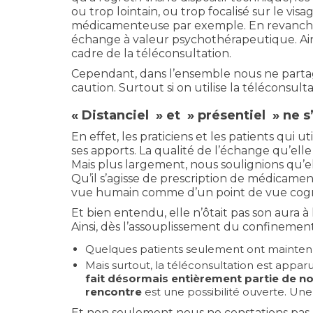
ou trop lointain, ou trop focalisé sur le vi
médicamenteuse par exemple. En revanche, 
échange à valeur psychothérapeutique. Ain
cadre de la téléconsultation.
Cependant, dans l’ensemble nous ne partage
caution. Surtout si on utilise la téléconsu
« Distanciel » et » présentiel » ne s
En effet, les praticiens et les patients qui
ses apports. La qualité de l’échange qu’ell
Mais plus largement, nous soulignions qu’el
Qu’il s’agisse de prescription de médicame
vue humain comme d’un point de vue cogni
Et bien entendu, elle n’ôtait pas son aura à
Ainsi, dès l’assouplissement du confinement
Quelques patients seulement ont maintenu 
Mais surtout, la téléconsultation est ap
fait désormais entièrement partie de no
rencontre
est une possibilité ouverte. Une 
Et non seulement nous ne constations pas u