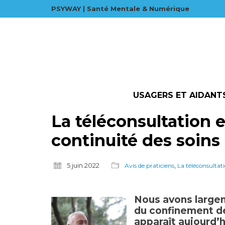
PSYWAY | Santé Mentale & Numérique
USAGERS ET AIDANT
La téléconsultation en
continuité des soins
5 juin 2022
,
Avis de praticiens
La téléconsultati
Nous avons largem
du confinement 
apparaît aujourd’h