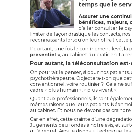
temps que le serv
Assurer une continui
bénéfices, majeurs, 
d’aller consulter le psy
limiter de façon drastique les contacts, nos
reconnaissants lorsqu’on leur offrait cette po
Pourtant, une fois le confinement levé, la
présentiel »
, au cabinet du praticien. La r
Pour autant, la téléconsultation es
On pourrait le penser, si pour nos patients
psychothérapeute. Objectera-t-on que cett
conventionnel, voire routinier ? Cela ne suff
cadre « plus humain », « plus vivant »…
Quant aux professionnels, ils sont égalemen
mêmes raisons que leurs patients. Néanmoin
au cabinet. Et nous ne devons pas craindre
Car en effet, cette crainte d’une dégrada
Jugements peu fondés à notre avis, et surto
qu’à regret. Ainsi le dispositif technique,