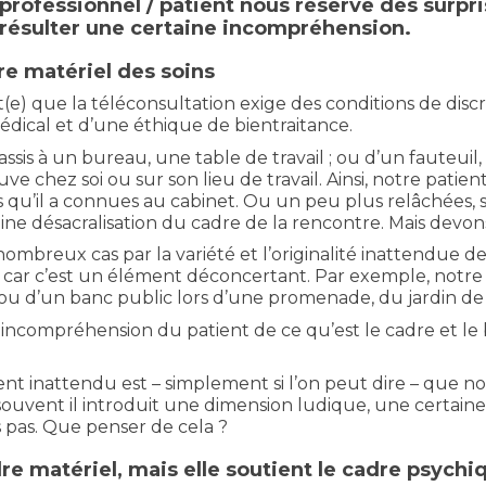
ofessionnel / patient nous réserve des surpris
n résulter une certaine incompréhension.
dre matériel des soins
) que la téléconsultation exige des conditions de discrét
édical et d’une éthique de bientraitance.
is à un bureau, une table de travail ; ou d’un fauteuil
ve chez soi ou sur son lieu de travail. Ainsi, notre patie
es qu’il a connues au cabinet. Ou un peu plus relâchées,
taine désacralisation du cadre de la rencontre. Mais devo
ombreux cas par la variété et l’originalité inattendue des
er, car c’est un élément déconcertant. Par exemple, notre
l ; ou d’un banc public lors d’une promenade, du jardin d
incompréhension du patient de ce qu’est le cadre et le 
nt inattendu est – simplement si l’on peut dire – que no
 souvent il introduit une dimension ludique, une certain
s pas. Que penser de cela ?
dre matériel, mais elle soutient le cadre psych