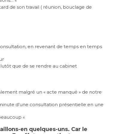
uvons… «
ès tard de son travail ( réunion, bouclage de
éconsultation, en revenant de temps en temps
ur
 plutôt que de se rendre au cabinet
galement malgré un « acte manqué » de notre
minute d’une consultation présentielle en une
i beaucoup «
aillons-en quelques-uns. Car le