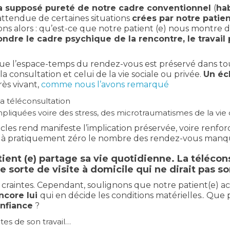
a supposé pureté de notre cadre conventionnel
(
hab
nattendue de certaines situations
crées par notre patie
s alors : qu’est-ce que notre patient (e) nous montre de
ndre le cadre psychique de la rencontre, le travai
e l’espace-temps du rendez-vous est préservé dans tous 
 consultation et celui de la vie sociale ou privée.
Un éc
rès vivant,
comme nous l’avons remarqué
la téléconsultation
mpliquées voire des stress, des microtraumatismes de la vie
les rend manifeste l’implication préservée, voire renfo
duit à pratiquement zéro le nombre des rendez-vous manq
tient (e) partage sa vie quotidienne. La télécon
une sorte de visite à domicile qui ne dirait pas 
s craintes. Cependant, soulignons que notre patient(e) a
encore lui
qui en décide les conditions matérielles.. Que 
nfiance
?
tes de son travail…