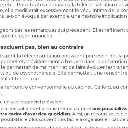
sage, etc… Pour toutes ces raisons, la téléconsultation con
elle modifierait excessivement le vécu intime de la con
si, a-t-on évoqué par exemple une moindre implication 
ons pas les remarques qui précèdent. Elles reflètent de
ltation de façon nuancée…
’excluent pas, bien au contraire
 utilisaient la téléconsultation pouvaient percevoir, dès l
e permet était évidemment à l’œuvre dans la prévention d
le permettait de maintenir et de faire évoluer les traite
nts ou de psychothérapie. Elle permettait une rencontre
tif et technique.
 la rencontre conventionnelle au cabinet. Celle-ci, au con
,
un suivi distanciel prévalent
parue à nos patients et à nous-même comme
une possibilité. 
tre cadre d’exercice quotidien.
Ainsi, un recours souple e
possibilité le plus souvent très facile à organiser en cas de 
n appauvrissement de notre clinique, mais au contraire