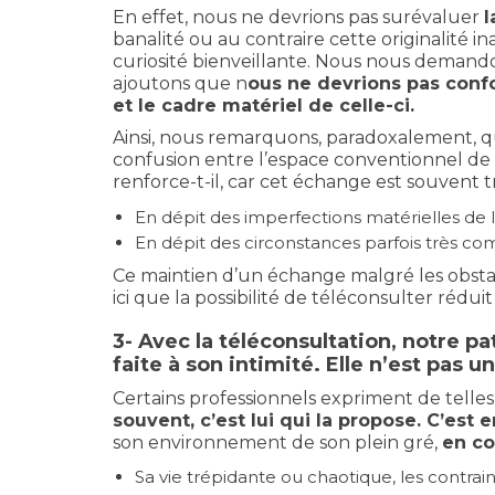
En effet, nous ne devrions pas surévaluer
l
banalité ou au contraire cette originalité i
curiosité bienveillante. Nous nous demandon
ajoutons que n
ous ne devrions pas confo
et le cadre matériel de celle-ci.
Ainsi, nous remarquons, paradoxalement, qu
confusion entre l’espace conventionnel de la
renforce-t-il, car cet échange est souvent t
En dépit des imperfections matérielles de 
En dépit des circonstances parfois très co
Ce maintien d’un échange malgré les obstac
ici que la possibilité de téléconsulter ré
3- Avec la téléconsultation, notre pa
faite à son intimité. Elle n’est pas 
Certains professionnels expriment de telle
souvent, c’est lui qui la propose. C’est 
son environnement de son plein gré,
en co
Sa vie trépidante ou chaotique, les contrain