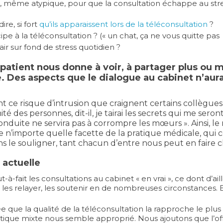
u, même atypique, pour que la consultation échappe au stre
ire, si fort
qu’ils apparaissent lors de la téléconsultation
?
ipe à la téléconsultation ? (« un chat, ça ne vous quitte pas
ir sur fond de stress quotidien ?
e patient nous donne à voir, à partager plus o
. Des aspects que le dialogue au cabinet n’aur
t ce risque d’intrusion que craignent certains collègues
ité des personnes, dit-il, je tairai les secrets qui me seron
onduite ne servira pas à corrompre les mœurs ». Ainsi, le 
e n’importe quelle facette de la pratique médicale, qui
ons le souligner, tant chacun d’entre nous peut en faire 
 actuelle
à-fait les consultations au cabinet « en vrai », ce dont d’ail
, les relayer, les soutenir en de nombreuses circonstances. E
 que la qualité de la téléconsultation la rapproche le plus 
atique mixte nous semble approprié. Nous ajoutons que l’off