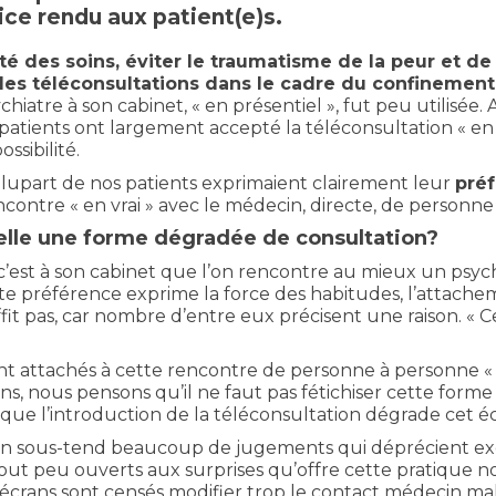
ice rendu aux patient(e)s.
té des soins, éviter le traumatisme de la peur et de
des téléconsultations dans le cadre du confinemen
chiatre à son cabinet, « en présentiel », fut peu utilisée. 
 patients ont largement accepté la téléconsultation « en vi
ssibilité.
 plupart de nos patients exprimaient clairement leur
préf
encontre « en vrai » avec le médecin, directe, de personn
t-elle une forme dégradée de consultation?
, c’est à son cabinet que l’on rencontre au mieux un psy
e préférence exprime la force des habitudes, l’attach
it pas, car nombre d’entre eux précisent une raison. « Ce n
t attachés à cette rencontre de personne à personne « en
s, nous pensons qu’il ne faut pas fétichiser cette form
 que l’introduction de la téléconsultation dégrade cet 
tion sous-tend beaucoup de jugements qui déprécient exc
ut peu ouverts aux surprises qu’offre cette pratique nou
 les écrans sont censés modifier trop le contact médecin 