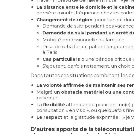
Travail imprévu de dernière minute : » je n
La distance entre le domicile et le cabin
dernière minute, fréquence chez les cadres 
Changement de région
, ponctuel ou dura
Demande de suivi pendant des vacance
Demande de suivi pendant un arrêt de 
Mobilité professionnelle ou familiale
Prise de retraite : un patient longueme
à Paris
Cas particuliers
d’une période critique 
S’ajoutent, parfois nettement, un choix 
Dans toutes ces situations combinant les de
La volonté affirmée de maintenir ses r
Malgré u
n obstacle matériel ou une cont
patient(e)
La
flexibilité
attendue du praticien : un(e)
consultation « en visio », ou quelquefois l’in
Le respect
et la gratitude exprimée : » j
D’autres apports de la téléconsultat