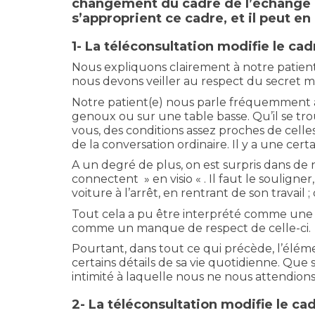
changement du cadre de l’échange pr
s’approprient ce cadre, et il peut e
1- La téléconsultation modifie le ca
Nous expliquons clairement à notre patient(e
nous devons veiller au respect du secret m
Notre patient(e) nous parle fréquemment ass
genoux ou sur une table basse. Qu’il se trou
vous, des conditions assez proches de cell
de la conversation ordinaire. Il y a une cer
A un degré de plus, on est surpris dans de n
connectent » en visio « . Il faut le soulign
voiture à l’arrêt, en rentrant de son travai
Tout cela a pu être interprété comme une 
comme un manque de respect de celle-ci.
Pourtant, dans tout ce qui précède, l’éléme
certains détails de sa vie quotidienne. Que
intimité à laquelle nous ne nous attendion
2- La téléconsultation modifie le ca