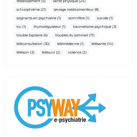
rétablissement
(5)
santé physique
(24)
schizophrénie
(21)
sevrage médicamenteux
(8)
soignants en psychiatrie
(1)
somnifère
(1)
suicide
(1)
tcc
(1)
thymorégulateur
(1)
traumatisme psychique
(3)
trouble bipolaire
(6)
troubles du sommeil
(17)
téléconsultation
(30)
télémédecine
(1)
télésanté
(14)
télésoin
(3)
télésuivi
(2)
violence
(2)