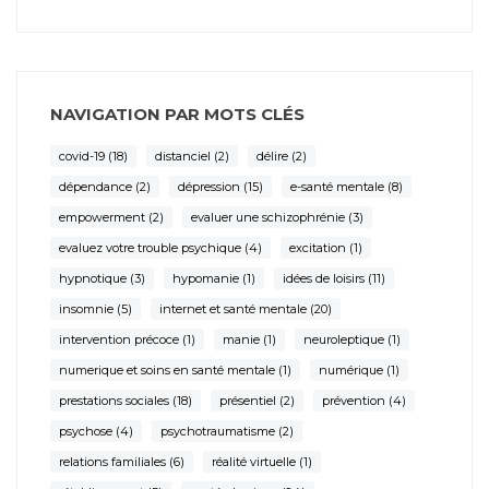
NAVIGATION PAR MOTS CLÉS
covid-19
(18)
distanciel
(2)
délire
(2)
dépendance
(2)
dépression
(15)
e-santé mentale
(8)
empowerment
(2)
evaluer une schizophrénie
(3)
evaluez votre trouble psychique
(4)
excitation
(1)
hypnotique
(3)
hypomanie
(1)
idées de loisirs
(11)
insomnie
(5)
internet et santé mentale
(20)
intervention précoce
(1)
manie
(1)
neuroleptique
(1)
numerique et soins en santé mentale
(1)
numérique
(1)
prestations sociales
(18)
présentiel
(2)
prévention
(4)
psychose
(4)
psychotraumatisme
(2)
relations familiales
(6)
réalité virtuelle
(1)