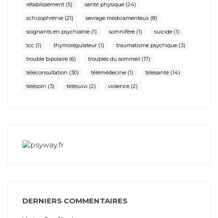
rétablissement
(5)
santé physique
(24)
schizophrénie
(21)
sevrage médicamenteux
(8)
soignants en psychiatrie
(1)
somnifère
(1)
suicide
(1)
tcc
(1)
thymorégulateur
(1)
traumatisme psychique
(3)
trouble bipolaire
(6)
troubles du sommeil
(17)
téléconsultation
(30)
télémédecine
(1)
télésanté
(14)
télésoin
(3)
télésuivi
(2)
violence
(2)
DERNIERS COMMENTAIRES