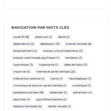
NAVIGATION PAR MOTS CLÉS
covid-19
(18)
distanciel
(2)
délire
(2)
dépendance
(2)
dépression
(15)
e-santé mentale
(8)
empowerment
(2)
evaluer une schizophrénie
(3)
evaluez votre trouble psychique
(4)
excitation
(1)
hypnotique
(3)
hypomanie
(1)
idées de loisirs
(11)
insomnie
(5)
internet et santé mentale
(20)
intervention précoce
(1)
manie
(1)
neuroleptique
(1)
numerique et soins en santé mentale
(1)
numérique
(1)
prestations sociales
(18)
présentiel
(2)
prévention
(4)
psychose
(4)
psychotraumatisme
(2)
relations familiales
(6)
réalité virtuelle
(1)