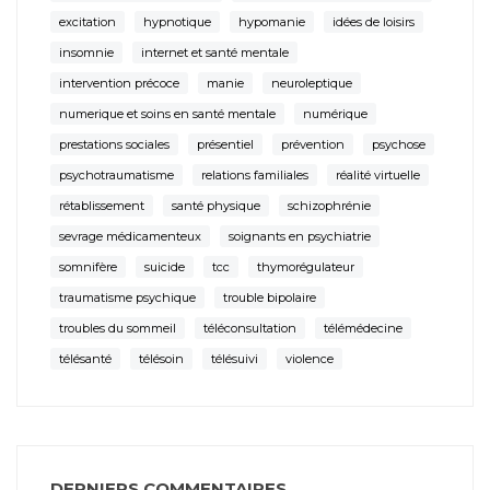
excitation
hypnotique
hypomanie
idées de loisirs
insomnie
internet et santé mentale
intervention précoce
manie
neuroleptique
numerique et soins en santé mentale
numérique
prestations sociales
présentiel
prévention
psychose
psychotraumatisme
relations familiales
réalité virtuelle
rétablissement
santé physique
schizophrénie
sevrage médicamenteux
soignants en psychiatrie
somnifère
suicide
tcc
thymorégulateur
traumatisme psychique
trouble bipolaire
troubles du sommeil
téléconsultation
télémédecine
télésanté
télésoin
télésuivi
violence
DERNIERS COMMENTAIRES