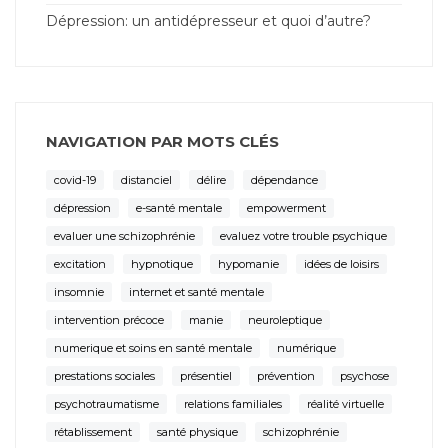
Dépression: un antidépresseur et quoi d’autre?
NAVIGATION PAR MOTS CLÉS
covid-19
distanciel
délire
dépendance
dépression
e-santé mentale
empowerment
evaluer une schizophrénie
evaluez votre trouble psychique
excitation
hypnotique
hypomanie
idées de loisirs
insomnie
internet et santé mentale
intervention précoce
manie
neuroleptique
numerique et soins en santé mentale
numérique
prestations sociales
présentiel
prévention
psychose
psychotraumatisme
relations familiales
réalité virtuelle
rétablissement
santé physique
schizophrénie