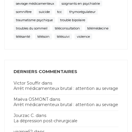
sevrage médicamenteux
soignants en psychiatrie
somnifère
suicide
tcc
thymorégulateur
traumatisme psychique
trouble bipolaire
troubles du sommeil
téléconsultation
télémédecine
télésanté
télésoin
télésuivi
violence
DERNIERS COMMENTAIRES
dans
Victor Souffir
Arrêt médicamenteux brutal : attention au sevrage
dans
Maëva OSMONT
Arrêt médicamenteux brutal : attention au sevrage
dans
Jourzac C.
La dépression post-chirurgicale
dans
virginie52