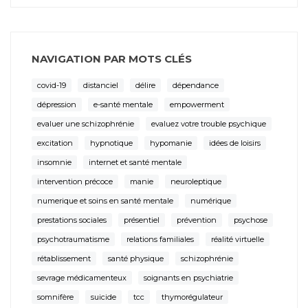
NAVIGATION PAR MOTS CLÉS
covid-19
distanciel
délire
dépendance
dépression
e-santé mentale
empowerment
evaluer une schizophrénie
evaluez votre trouble psychique
excitation
hypnotique
hypomanie
idées de loisirs
insomnie
internet et santé mentale
intervention précoce
manie
neuroleptique
numerique et soins en santé mentale
numérique
prestations sociales
présentiel
prévention
psychose
psychotraumatisme
relations familiales
réalité virtuelle
rétablissement
santé physique
schizophrénie
sevrage médicamenteux
soignants en psychiatrie
somnifère
suicide
tcc
thymorégulateur