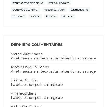
traumatisme psychique
trouble bipolaire
troubles du sommeil
téléconsultation
télémédecine
télésanté
télésoin
télésuivi
violence
DERNIERS COMMENTAIRES
dans
Victor Souffir
Arrêt médicamenteux brutal : attention au sevrage
dans
Maëva OSMONT
Arrêt médicamenteux brutal : attention au sevrage
dans
Jourzac C.
La dépression post-chirurgicale
dans
virginie52
La dépression post-chirurgicale
dans
Victor Souffir