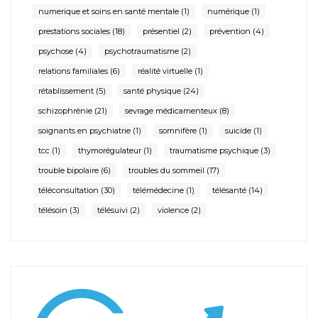
numerique et soins en santé mentale
(1)
numérique
(1)
prestations sociales
(18)
présentiel
(2)
prévention
(4)
psychose
(4)
psychotraumatisme
(2)
relations familiales
(6)
réalité virtuelle
(1)
rétablissement
(5)
santé physique
(24)
schizophrénie
(21)
sevrage médicamenteux
(8)
soignants en psychiatrie
(1)
somnifère
(1)
suicide
(1)
tcc
(1)
thymorégulateur
(1)
traumatisme psychique
(3)
trouble bipolaire
(6)
troubles du sommeil
(17)
téléconsultation
(30)
télémédecine
(1)
télésanté
(14)
télésoin
(3)
télésuivi
(2)
violence
(2)