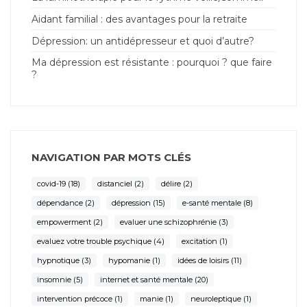
Aidant familial : des avantages pour la retraite
Dépression: un antidépresseur et quoi d’autre?
Ma dépression est résistante : pourquoi ? que faire
?
NAVIGATION PAR MOTS CLÉS
covid-19
(18)
distanciel
(2)
délire
(2)
dépendance
(2)
dépression
(15)
e-santé mentale
(8)
empowerment
(2)
evaluer une schizophrénie
(3)
evaluez votre trouble psychique
(4)
excitation
(1)
hypnotique
(3)
hypomanie
(1)
idées de loisirs
(11)
insomnie
(5)
internet et santé mentale
(20)
intervention précoce
(1)
manie
(1)
neuroleptique
(1)