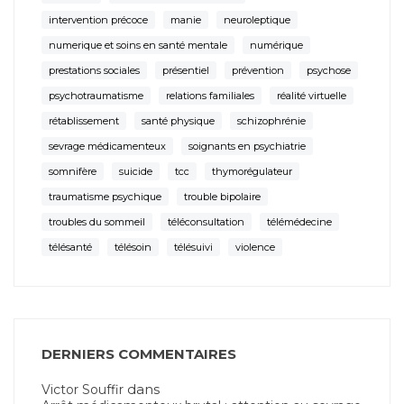
intervention précoce
manie
neuroleptique
numerique et soins en santé mentale
numérique
prestations sociales
présentiel
prévention
psychose
psychotraumatisme
relations familiales
réalité virtuelle
rétablissement
santé physique
schizophrénie
sevrage médicamenteux
soignants en psychiatrie
somnifère
suicide
tcc
thymorégulateur
traumatisme psychique
trouble bipolaire
troubles du sommeil
téléconsultation
télémédecine
télésanté
télésoin
télésuivi
violence
DERNIERS COMMENTAIRES
dans
Victor Souffir