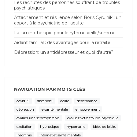
Les rechutes des personnes souffrant de troubles
psychiatriques
Attachement et résilience selon Boris Cyrulnik : un
apport à la psychiatrie de l’adulte
La luminothérapie pour le rythme veille/sommeil
Aidant familial : des avantages pour la retraite
Dépression: un antidépresseur et quoi d’autre?
NAVIGATION PAR MOTS CLÉS
covid-19
distanciel
délire
dépendance
dépression
e-santé mentale
empowerment
evaluer une schizophrénie
evaluez votre trouble psychique
excitation
hypnotique
hypomanie
idées de loisirs
insomnie
internet et santé mentale