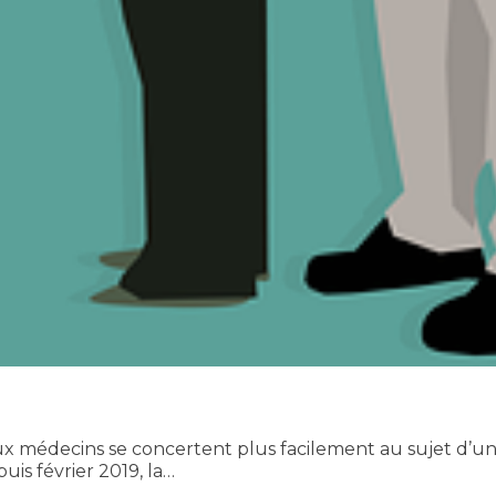
 médecins se concertent plus facilement au sujet d’un (
uis février 2019, la…