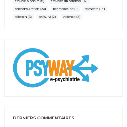
trouble bipolaire
(6)
troubles du sommeil
(17)
téléconsultation
(30)
télémédecine
(1)
télésanté
(14)
télésoin
(3)
télésuivi
(2)
violence
(2)
DERNIERS COMMENTAIRES