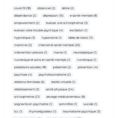
covid-19
(18)
distanciel
(2)
délire
(2)
dépendance
(2)
dépression
(15)
e-santé mentale
(8)
empowerment
(2)
evaluer une schizophrénie
(3)
evaluez votre trouble psychique
(4)
excitation
(1)
hypnotique
(3)
hypomanie
(1)
idées de loisirs
(11)
insomnie
(5)
internet et santé mentale
(20)
intervention précoce
(1)
manie
(1)
neuroleptique
(1)
numerique et soins en santé mentale
(1)
numérique
(1)
prestations sociales
(18)
présentiel
(2)
prévention
(4)
psychose
(4)
psychotraumatisme
(2)
relations familiales
(6)
réalité virtuelle
(1)
rétablissement
(5)
santé physique
(24)
schizophrénie
(21)
sevrage médicamenteux
(8)
soignants en psychiatrie
(1)
somnifère
(1)
suicide
(1)
tcc
(1)
thymorégulateur
(1)
traumatisme psychique
(3)