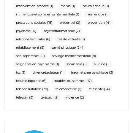
intervention précoce
(1)
manie
(1)
neuroleptique
(1)
numerique et soins en santé mentale
(1)
numérique
(1)
prestations sociales
(18)
présentiel
(2)
prévention
(4)
psychose
(4)
psychotraumatisme
(2)
relations familiales
(6)
réalité virtuelle
(1)
rétablissement
(5)
santé physique
(24)
schizophrénie
(21)
sevrage médicamenteux
(8)
soignants en psychiatrie
(1)
somnifère
(1)
suicide
(1)
tcc
(1)
thymorégulateur
(1)
traumatisme psychique
(3)
trouble bipolaire
(6)
troubles du sommeil
(17)
téléconsultation
(30)
télémédecine
(1)
télésanté
(14)
télésoin
(3)
télésuivi
(2)
violence
(2)