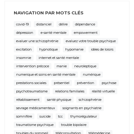
NAVIGATION PAR MOTS CLÉS
covid-19
distanciel
délire
dépendance
dépression
e-santé mentale
empowerment
evaluer une schizophrénie
evaluez votre trouble psychique
excitation
hypnotique
hypomanie
idées de loisirs
insomnie
internet et santé mentale
intervention précoce
manie
neuroleptique
numerique et soins en santé mentale
numérique
prestations sociales
présentiel
prévention
psychose
psychotraumatisme
relations familiales
réalité virtuelle
rétablissement
santé physique
schizophrénie
sevrage médicamenteux
soignants en psychiatrie
somnifère
suicide
tcc
thymorégulateur
traumatisme psychique
trouble bipolaire
troubles du sommeil
téléconsultation
télémédecine