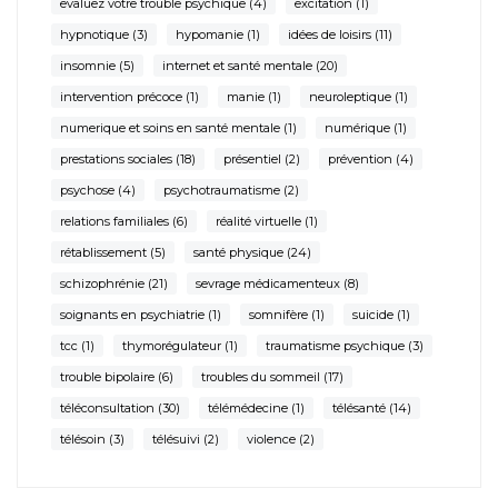
evaluez votre trouble psychique
(4)
excitation
(1)
hypnotique
(3)
hypomanie
(1)
idées de loisirs
(11)
insomnie
(5)
internet et santé mentale
(20)
intervention précoce
(1)
manie
(1)
neuroleptique
(1)
numerique et soins en santé mentale
(1)
numérique
(1)
prestations sociales
(18)
présentiel
(2)
prévention
(4)
psychose
(4)
psychotraumatisme
(2)
relations familiales
(6)
réalité virtuelle
(1)
rétablissement
(5)
santé physique
(24)
schizophrénie
(21)
sevrage médicamenteux
(8)
soignants en psychiatrie
(1)
somnifère
(1)
suicide
(1)
tcc
(1)
thymorégulateur
(1)
traumatisme psychique
(3)
trouble bipolaire
(6)
troubles du sommeil
(17)
téléconsultation
(30)
télémédecine
(1)
télésanté
(14)
télésoin
(3)
télésuivi
(2)
violence
(2)