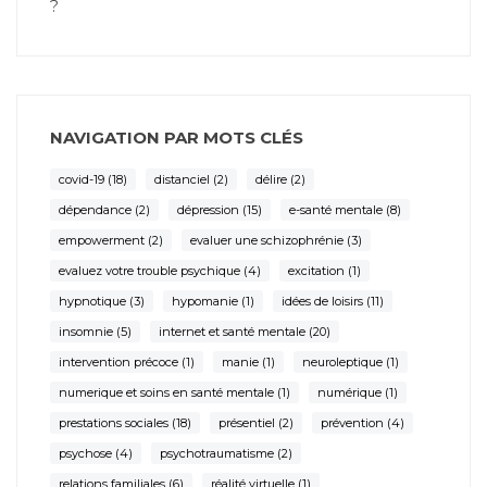
?
NAVIGATION PAR MOTS CLÉS
covid-19
(18)
distanciel
(2)
délire
(2)
dépendance
(2)
dépression
(15)
e-santé mentale
(8)
empowerment
(2)
evaluer une schizophrénie
(3)
evaluez votre trouble psychique
(4)
excitation
(1)
hypnotique
(3)
hypomanie
(1)
idées de loisirs
(11)
insomnie
(5)
internet et santé mentale
(20)
intervention précoce
(1)
manie
(1)
neuroleptique
(1)
numerique et soins en santé mentale
(1)
numérique
(1)
prestations sociales
(18)
présentiel
(2)
prévention
(4)
psychose
(4)
psychotraumatisme
(2)
relations familiales
(6)
réalité virtuelle
(1)