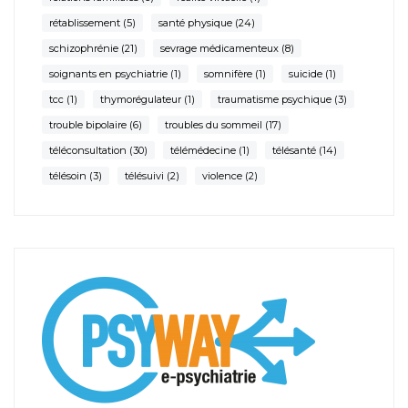
rétablissement
(5)
santé physique
(24)
schizophrénie
(21)
sevrage médicamenteux
(8)
soignants en psychiatrie
(1)
somnifère
(1)
suicide
(1)
tcc
(1)
thymorégulateur
(1)
traumatisme psychique
(3)
trouble bipolaire
(6)
troubles du sommeil
(17)
téléconsultation
(30)
télémédecine
(1)
télésanté
(14)
télésoin
(3)
télésuivi
(2)
violence
(2)