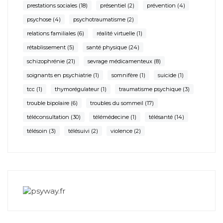
prestations sociales
(18)
présentiel
(2)
prévention
(4)
psychose
(4)
psychotraumatisme
(2)
relations familiales
(6)
réalité virtuelle
(1)
rétablissement
(5)
santé physique
(24)
schizophrénie
(21)
sevrage médicamenteux
(8)
soignants en psychiatrie
(1)
somnifère
(1)
suicide
(1)
tcc
(1)
thymorégulateur
(1)
traumatisme psychique
(3)
trouble bipolaire
(6)
troubles du sommeil
(17)
téléconsultation
(30)
télémédecine
(1)
télésanté
(14)
télésoin
(3)
télésuivi
(2)
violence
(2)