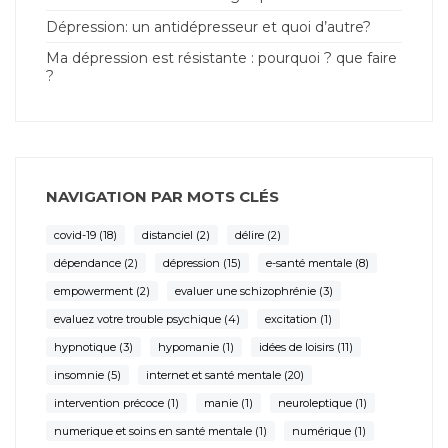
Dépression: un antidépresseur et quoi d’autre?
Ma dépression est résistante : pourquoi ? que faire
?
NAVIGATION PAR MOTS CLÉS
covid-19
(18)
distanciel
(2)
délire
(2)
dépendance
(2)
dépression
(15)
e-santé mentale
(8)
empowerment
(2)
evaluer une schizophrénie
(3)
evaluez votre trouble psychique
(4)
excitation
(1)
hypnotique
(3)
hypomanie
(1)
idées de loisirs
(11)
insomnie
(5)
internet et santé mentale
(20)
intervention précoce
(1)
manie
(1)
neuroleptique
(1)
numerique et soins en santé mentale
(1)
numérique
(1)