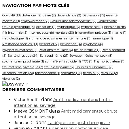
NAVIGATION PAR MOTS CLÉS
Covid-19
(18)
distanciel
(2)
délire
(2)
dépendance
(2)
Dépression
(15)
e-santé
mentale
(8)
empowerment
(2)
Evaluer une schizophrénie
(3)
Evaluez votre
trouble psychique
(4)
excitation
(1)
Hypnotique
(3)
hypomanie
(1)
Idées de loisirs
(11)
insomnie
(5)
Internet et santé mentale
(20)
intervention précoce
(1)
manie
(1)
neuroleptique
(1)
numerique et soins en santé mentale
(1)
numérique
(1)
Prestations sociales
(18)
présentiel
(2)
prévention
(4)
psychose
(4)
psychotraumatisme
(2)
Relations familiales
(6)
réalité virtuelle
(1)
Rétablissement
(5)
Santé physique
(24)
Schizophrénie
(21)
Sevrage médicamenteux
(8)
soignants en psychiatrie
(1)
somnifère
(1)
suicide
(1)
TCC
(1)
Thymorégulateur
(1)
traumatisme psychique
(3)
trouble bipolaire
(6)
Troubles du sommeil
(17)
Téléconsultation
(30)
télémédecine
(1)
télésanté
(14)
télésoin
(3)
télésuivi
(2)
violence
(2)
DERNIERS COMMENTAIRES
dans
Victor Souffir
Arrêt médicamenteux brutal :
attention au sevrage
dans
Maëva OSMONT
Arrêt médicamenteux brutal :
attention au sevrage
dans
Jourzac C.
La dépression post-chirurgicale
dans
virginie52
La dépression post-chirurgicale