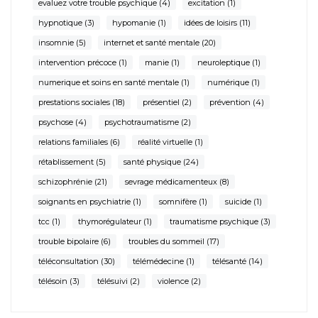
evaluez votre trouble psychique
(4)
excitation
(1)
hypnotique
(3)
hypomanie
(1)
idées de loisirs
(11)
insomnie
(5)
internet et santé mentale
(20)
intervention précoce
(1)
manie
(1)
neuroleptique
(1)
numerique et soins en santé mentale
(1)
numérique
(1)
prestations sociales
(18)
présentiel
(2)
prévention
(4)
psychose
(4)
psychotraumatisme
(2)
relations familiales
(6)
réalité virtuelle
(1)
rétablissement
(5)
santé physique
(24)
schizophrénie
(21)
sevrage médicamenteux
(8)
soignants en psychiatrie
(1)
somnifère
(1)
suicide
(1)
tcc
(1)
thymorégulateur
(1)
traumatisme psychique
(3)
trouble bipolaire
(6)
troubles du sommeil
(17)
téléconsultation
(30)
télémédecine
(1)
télésanté
(14)
télésoin
(3)
télésuivi
(2)
violence
(2)