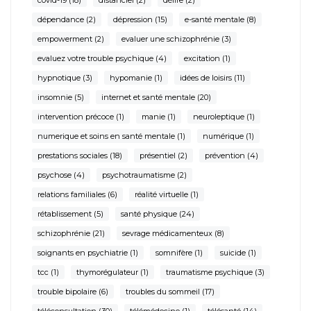
covid-19
(18)
distanciel
(2)
délire
(2)
dépendance
(2)
dépression
(15)
e-santé mentale
(8)
empowerment
(2)
evaluer une schizophrénie
(3)
evaluez votre trouble psychique
(4)
excitation
(1)
hypnotique
(3)
hypomanie
(1)
idées de loisirs
(11)
insomnie
(5)
internet et santé mentale
(20)
intervention précoce
(1)
manie
(1)
neuroleptique
(1)
numerique et soins en santé mentale
(1)
numérique
(1)
prestations sociales
(18)
présentiel
(2)
prévention
(4)
psychose
(4)
psychotraumatisme
(2)
relations familiales
(6)
réalité virtuelle
(1)
rétablissement
(5)
santé physique
(24)
schizophrénie
(21)
sevrage médicamenteux
(8)
soignants en psychiatrie
(1)
somnifère
(1)
suicide
(1)
tcc
(1)
thymorégulateur
(1)
traumatisme psychique
(3)
trouble bipolaire
(6)
troubles du sommeil
(17)