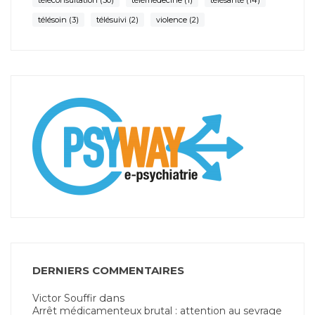
téléconsultation
(30)
télémédecine
(1)
télésanté
(14)
télésoin
(3)
télésuivi
(2)
violence
(2)
DERNIERS COMMENTAIRES
dans
Victor Souffir
Arrêt médicamenteux brutal : attention au sevrage