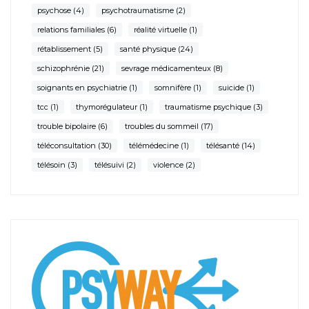
psychose
(4)
psychotraumatisme
(2)
relations familiales
(6)
réalité virtuelle
(1)
rétablissement
(5)
santé physique
(24)
schizophrénie
(21)
sevrage médicamenteux
(8)
soignants en psychiatrie
(1)
somnifère
(1)
suicide
(1)
tcc
(1)
thymorégulateur
(1)
traumatisme psychique
(3)
trouble bipolaire
(6)
troubles du sommeil
(17)
téléconsultation
(30)
télémédecine
(1)
télésanté
(14)
télésoin
(3)
télésuivi
(2)
violence
(2)