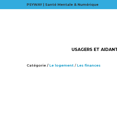
PSYWAY | Santé Mentale & Numérique
USAGERS ET AIDAN
Catégorie /
Le logement
/
Les finances