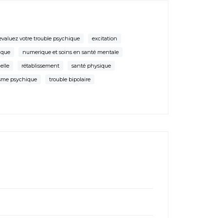
evaluez votre trouble psychique
excitation
ique
numerique et soins en santé mentale
uelle
rétablissement
santé physique
sme psychique
trouble bipolaire