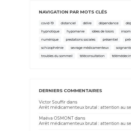
NAVIGATION PAR MOTS CLÉS
covid-19
distanciel
délire
dépendance
dép
hypnotique
hypomanie
idées de loisirs
insom
numérique
prestations sociales
présentiel
pré
schizophrénie
sevrage médicamenteux
soignants
troubles du sommeil
téléconsultation
télémédeci
DERNIERS COMMENTAIRES
dans
Victor Souffir
Arrêt médicamenteux brutal : attention au s
dans
Maëva OSMONT
Arrêt médicamenteux brutal : attention au s