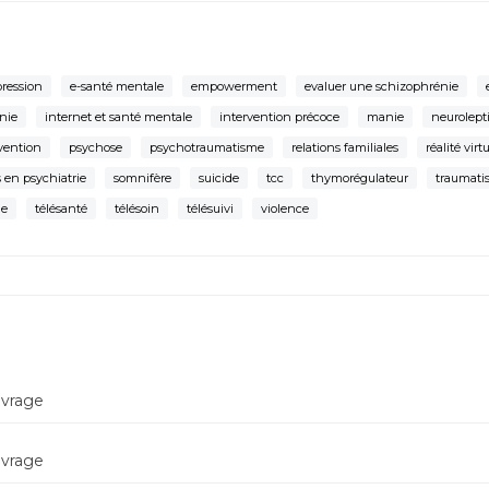
ression
e-santé mentale
empowerment
evaluer une schizophrénie
nie
internet et santé mentale
intervention précoce
manie
neurolept
vention
psychose
psychotraumatisme
relations familiales
réalité virt
 en psychiatrie
somnifère
suicide
tcc
thymorégulateur
traumati
ne
télésanté
télésoin
télésuivi
violence
evrage
evrage