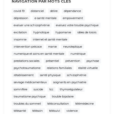
NAVIGATION PAR MOTS CLÉS
covid-19
distanciel
délire
dépendance
dépression
e-santé mentale
empowerment
evaluer une schizophrénie
evaluez votre trouble psychique
excitation
hypnotique
hypomanie
idées de loisirs
insomnie
internet et santé mentale
intervention précoce
manie
neuroleptique
numerique et soins en santé mentale
numérique
prestations sociales
présentiel
prévention
psychose
psychotraumatisme
relations familiales
réalité virtuelle
rétablissement
santé physique
schizophrénie
sevrage médicamenteux
soignants en psychiatrie
somnifère
suicide
tcc
thymorégulateur
traumatisme psychique
trouble bipolaire
troubles du sommeil
téléconsultation
télémédecine
télésanté
télésoin
télésuivi
violence