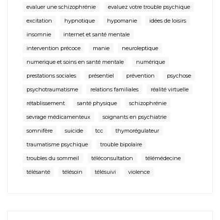
evaluer une schizophrénie
evaluez votre trouble psychique
excitation
hypnotique
hypomanie
idées de loisirs
insomnie
internet et santé mentale
intervention précoce
manie
neuroleptique
numerique et soins en santé mentale
numérique
prestations sociales
présentiel
prévention
psychose
psychotraumatisme
relations familiales
réalité virtuelle
rétablissement
santé physique
schizophrénie
sevrage médicamenteux
soignants en psychiatrie
somnifère
suicide
tcc
thymorégulateur
traumatisme psychique
trouble bipolaire
troubles du sommeil
téléconsultation
télémédecine
télésanté
télésoin
télésuivi
violence