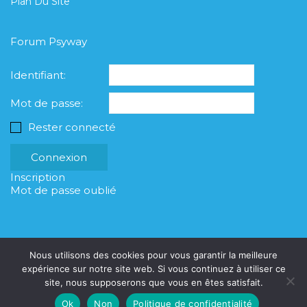
Plan Du Site
Forum Psyway
Identifiant:
Mot de passe:
Rester connecté
Connexion
Inscription
Mot de passe oublié
Nous utilisons des cookies pour vous garantir la meilleure
expérience sur notre site web. Si vous continuez à utiliser ce
site, nous supposerons que vous en êtes satisfait.
© Copyright Psyway 2023
Ok
Non
Politique de confidentialité