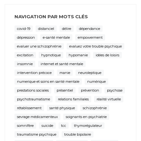
NAVIGATION PAR MOTS CLÉS
covid-19
distanciel
délire
dépendance
dépression
e-santé mentale
empowerment
evaluer une schizophrénie
evaluez votre trouble psychique
excitation
hypnotique
hypomanie
idées de loisirs
insomnie
internet et santé mentale
intervention précoce
manie
neuroleptique
numerique et soins en santé mentale
numérique
prestations sociales
présentiel
prévention
psychose
psychotraumatisme
relations familiales
réalité virtuelle
rétablissement
santé physique
schizophrénie
sevrage médicamenteux
soignants en psychiatrie
somnifère
suicide
tcc
thymorégulateur
traumatisme psychique
trouble bipolaire