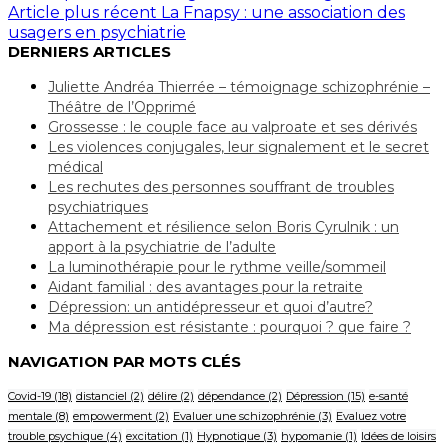
Article plus récent
La Fnapsy : une association des
usagers en psychiatrie
DERNIERS ARTICLES
Juliette Andréa Thierrée – témoignage schizophrénie –
Théâtre de l’Opprimé
Grossesse : le couple face au valproate et ses dérivés
Les violences conjugales, leur signalement et le secret
médical
Les rechutes des personnes souffrant de troubles
psychiatriques
Attachement et résilience selon Boris Cyrulnik : un
apport à la psychiatrie de l’adulte
La luminothérapie pour le rythme veille/sommeil
Aidant familial : des avantages pour la retraite
Dépression: un antidépresseur et quoi d’autre?
Ma dépression est résistante : pourquoi ? que faire ?
NAVIGATION PAR MOTS CLÉS
Covid-19
(18)
distanciel
(2)
délire
(2)
dépendance
(2)
Dépression
(15)
e-santé
mentale
(8)
empowerment
(2)
Evaluer une schizophrénie
(3)
Evaluez votre
trouble psychique
(4)
excitation
(1)
Hypnotique
(3)
hypomanie
(1)
Idées de loisirs