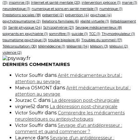
(11)
insomnie
(5)
Internet et santé mentale
(20)
intervention précoce
(1)
manie
(1)
neuroleptique
(1)
numerique et soins en santé mentale
(1)
numérique
(1)
Prestations sociales
(18)
présentiel
(2)
prévention
(4)
psychose
(4)
psychotraumatisme
(2)
Relations familiales
(6)
réalité virtuelle
(1)
Rétablissement
(5)
Santé physique
(24)
Schizophrénie
(21)
Sevrage médicamenteux
(8)
soignants en psychiatrie
(1)
somnifère
(1)
suicide
(1)
TCC
(1)
Thymorégulateur
(1)
traumatisme psychique
(3)
trouble bipolaire
(6)
Troubles du sommeil
(17)
Téléconsultation
(30)
télémédecine
(1)
télésanté
(14)
télésoin
(3)
télésuivi
(2)
violence
(2)
DERNIERS COMMENTAIRES
dans
Victor Souffir
Arrêt médicamenteux brutal :
attention au sevrage
dans
Maëva OSMONT
Arrêt médicamenteux brutal :
attention au sevrage
dans
Jourzac C.
La dépression post-chirurgicale
dans
virginie52
La dépression post-chirurgicale
dans
Victor Souffir
Comprendre les médicaments
neuroleptiques ou antipsychotiques
dans
Victor Souffir
Sevrage d’un antidépresseur :
comment et quand commencer ?
dans
Laurence
Sevrage d’un antidépresseur :