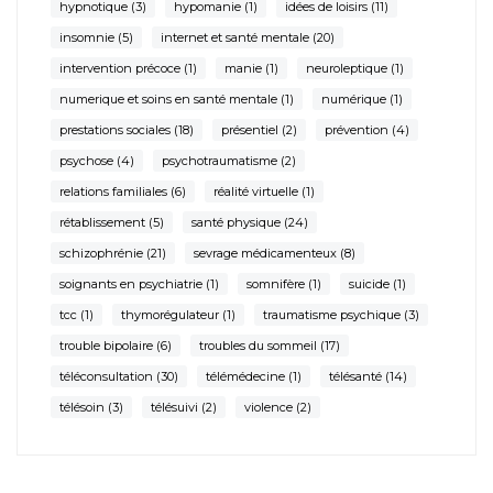
hypnotique
(3)
hypomanie
(1)
idées de loisirs
(11)
insomnie
(5)
internet et santé mentale
(20)
intervention précoce
(1)
manie
(1)
neuroleptique
(1)
numerique et soins en santé mentale
(1)
numérique
(1)
prestations sociales
(18)
présentiel
(2)
prévention
(4)
psychose
(4)
psychotraumatisme
(2)
relations familiales
(6)
réalité virtuelle
(1)
rétablissement
(5)
santé physique
(24)
schizophrénie
(21)
sevrage médicamenteux
(8)
soignants en psychiatrie
(1)
somnifère
(1)
suicide
(1)
tcc
(1)
thymorégulateur
(1)
traumatisme psychique
(3)
trouble bipolaire
(6)
troubles du sommeil
(17)
téléconsultation
(30)
télémédecine
(1)
télésanté
(14)
télésoin
(3)
télésuivi
(2)
violence
(2)