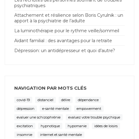
psychiatriques
Attachement et résilience selon Boris Cyrulnik : un
apport à la psychiatrie de l’adulte
La luminothérapie pour le rythme veille/sommeil
Aidant familial : des avantages pour la retraite
Dépression: un antidépresseur et quoi d’autre?
NAVIGATION PAR MOTS CLÉS
covid-19
distanciel
délire
dépendance
dépression
e-santé mentale
empowerment
evaluer une schizophrénie
evaluez votre trouble psychique
excitation
hypnotique
hypomanie
idées de loisirs
insomnie
internet et santé mentale