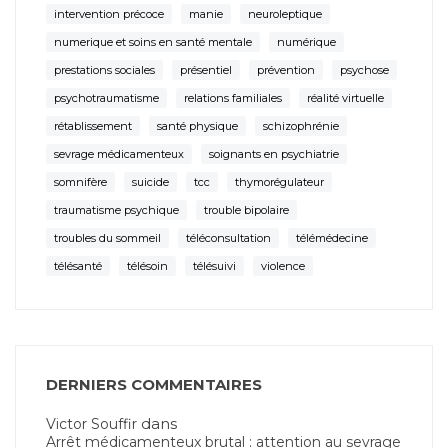
intervention précoce
manie
neuroleptique
numerique et soins en santé mentale
numérique
prestations sociales
présentiel
prévention
psychose
psychotraumatisme
relations familiales
réalité virtuelle
rétablissement
santé physique
schizophrénie
sevrage médicamenteux
soignants en psychiatrie
somnifère
suicide
tcc
thymorégulateur
traumatisme psychique
trouble bipolaire
troubles du sommeil
téléconsultation
télémédecine
télésanté
télésoin
télésuivi
violence
DERNIERS COMMENTAIRES
dans
Victor Souffir
Arrêt médicamenteux brutal : attention au sevrage