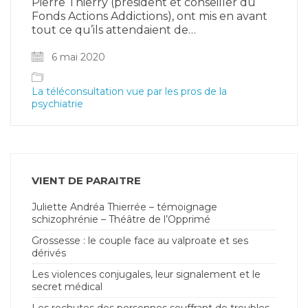
Pierre Thierry (président et conseiller du
Fonds Actions Addictions), ont mis en avant
tout ce qu’ils attendaient de…
6 mai 2020
La téléconsultation vue par les pros de la
psychiatrie
VIENT DE PARAITRE
Juliette Andréa Thierrée – témoignage
schizophrénie – Théâtre de l’Opprimé
Grossesse : le couple face au valproate et ses
dérivés
Les violences conjugales, leur signalement et le
secret médical
Les rechutes des personnes souffrant de troubles