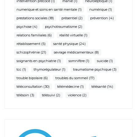
intervention précoce
(1)
manie
(1)
neuroleptique
(1)
numerique et soins en santé mentale
(1)
numérique
(1)
prestations sociales
(18)
présentiel
(2)
prévention
(4)
psychose
(4)
psychotraumatisme
(2)
relations familiales
(6)
réalité virtuelle
(1)
rétablissement
(5)
santé physique
(24)
schizophrénie
(21)
sevrage médicamenteux
(8)
soignants en psychiatrie
(1)
somnifère
(1)
suicide
(1)
tcc
(1)
thymorégulateur
(1)
traumatisme psychique
(3)
trouble bipolaire
(6)
troubles du sommeil
(17)
téléconsultation
(30)
télémédecine
(1)
télésanté
(14)
télésoin
(3)
télésuivi
(2)
violence
(2)