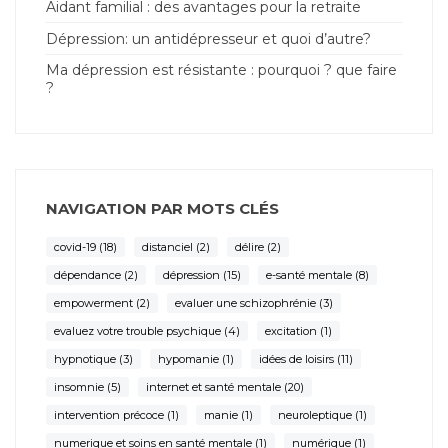
Aidant familial : des avantages pour la retraite
Dépression: un antidépresseur et quoi d’autre?
Ma dépression est résistante : pourquoi ? que faire
?
NAVIGATION PAR MOTS CLÉS
covid-19
(18)
distanciel
(2)
délire
(2)
dépendance
(2)
dépression
(15)
e-santé mentale
(8)
empowerment
(2)
evaluer une schizophrénie
(3)
evaluez votre trouble psychique
(4)
excitation
(1)
hypnotique
(3)
hypomanie
(1)
idées de loisirs
(11)
insomnie
(5)
internet et santé mentale
(20)
intervention précoce
(1)
manie
(1)
neuroleptique
(1)
numerique et soins en santé mentale
(1)
numérique
(1)