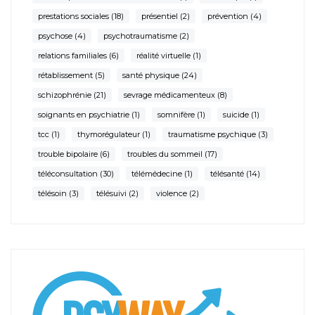
prestations sociales
(18)
présentiel
(2)
prévention
(4)
psychose
(4)
psychotraumatisme
(2)
relations familiales
(6)
réalité virtuelle
(1)
rétablissement
(5)
santé physique
(24)
schizophrénie
(21)
sevrage médicamenteux
(8)
soignants en psychiatrie
(1)
somnifère
(1)
suicide
(1)
tcc
(1)
thymorégulateur
(1)
traumatisme psychique
(3)
trouble bipolaire
(6)
troubles du sommeil
(17)
téléconsultation
(30)
télémédecine
(1)
télésanté
(14)
télésoin
(3)
télésuivi
(2)
violence
(2)