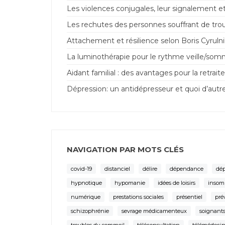
Les violences conjugales, leur signalement et
Les rechutes des personnes souffrant de trou
Attachement et résilience selon Boris Cyrulnik 
La luminothérapie pour le rythme veille/som
Aidant familial : des avantages pour la retraite
Dépression: un antidépresseur et quoi d’autr
NAVIGATION PAR MOTS CLÉS
covid-19
distanciel
délire
dépendance
dép
hypnotique
hypomanie
idées de loisirs
insom
numérique
prestations sociales
présentiel
pré
schizophrénie
sevrage médicamenteux
soignants