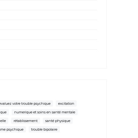
evaluez votre trouble psychique
excitation
ique
numerique et soins en santé mentale
uelle
rétablissement
santé physique
sme psychique
trouble bipolaire