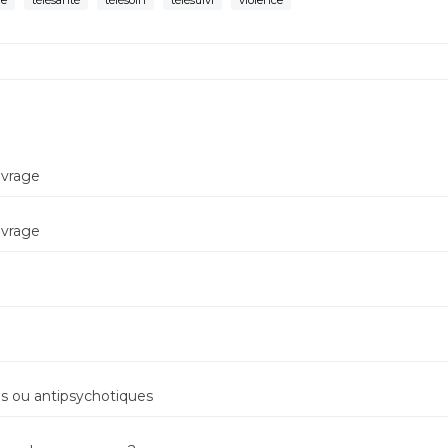
ne
télésanté
télésoin
télésuivi
violence
evrage
evrage
 ou antipsychotiques