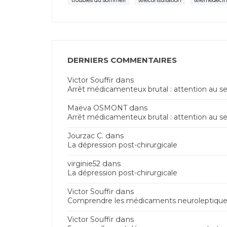
troubles du sommeil
téléconsultation
télémédeci
DERNIERS COMMENTAIRES
dans
Victor Souffir
Arrêt médicamenteux brutal : attention au s
dans
Maëva OSMONT
Arrêt médicamenteux brutal : attention au s
dans
Jourzac C.
La dépression post-chirurgicale
dans
virginie52
La dépression post-chirurgicale
dans
Victor Souffir
Comprendre les médicaments neuroleptiques
dans
Victor Souffir