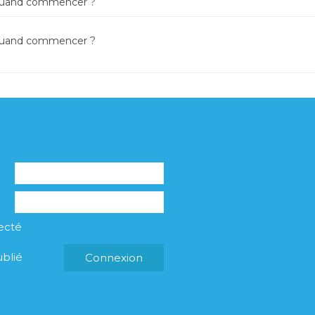
 quand commencer ?
 quand commencer ?
ecté
blié
Connexion