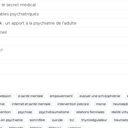
 le secret médical
bles psychiatriques
: un apport à la psychiatrie de l’adulte
meil
e?
ression
e-santé mentale
empowerment
evaluer une schizophrénie
nie
internet et santé mentale
intervention précoce
manie
neurolept
vention
psychose
psychotraumatisme
relations familiales
réalité virt
 en psychiatrie
somnifère
suicide
tcc
thymorégulateur
traumati