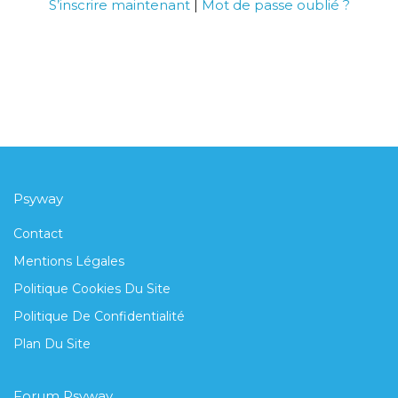
S’inscrire maintenant
|
Mot de passe oublié ?
I am text block. Click edit button to change this
text. Lorem ipsum dolor sit amet, consectetur
adipiscing elit. Ut elit tellus, luctus nec ullamcorper
mattis, pulvinar dapibus leo.
Psyway
Contact
Mentions Légales
Politique Cookies Du Site
Politique De Confidentialité
Plan Du Site
Forum Psyway